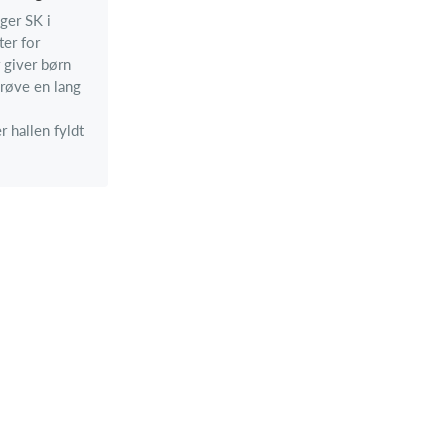
ager SK i
ter for
 giver børn
prøve en lang
 hallen fyldt