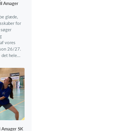
il Amager
abe glæde,
sskaber for
 søger
g
 af vores
son 26/27.
det hele...
 i Amager SK