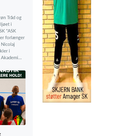
røn Tråd og
ljøet i
 SK "ASK
er forlænger
Nicolaj
ler i
 Akademi...
g