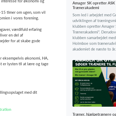
d interesse for økonomi og
Amager SK opretter ASK
Trænerakademi
15 timer om ugen, som vil
Som led i arbejdet med G
nomien i vores forening.
udviklingen af træningsmi
klubben opretter Amager
gaver, værdifuld erfaring
Trænerakademi". Derudov
iver en del af
klubben samarbejdet med 
bejder for at skabe gode
Holmboe som trænerudvik
akademiet de næste to år.
for eksempelvis økonomi, HA,
 er lysten til at lære og tage
llingsopslaget med dit
tration
Træner, hjælpetrænere o