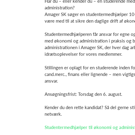
Har du – eller kender du – en studerende me
administration?
Amager SK søger en studentermedhjælper 10-
være med til at sikre den daglige drift af øko
Studentermedhjælperen får ansvar for egne op
med økonomi og administration i praksis og bl
administrationen i Amager SK, der hver dag ar
idrætsoplevelser for vores medlemmer.
Stillingen er oplagt for en studerende inden 
cand.merc., finans eller lignende – men vigtigst
ansvar.
Ansøgningsfrist: Torsdag den 6. august.
Kender du den rette kandidat? Så del gerne sti
netværk.
Studentermedhjælper til økonomi og adminis