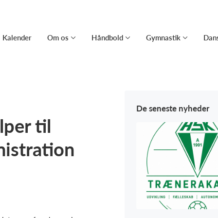
Kalender
Om os
Håndbold
Gymnastik
Dan
De seneste nyheder
er til
istration