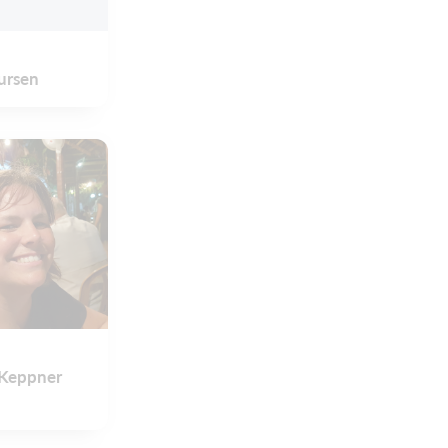
ursen
 Keppner