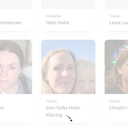
Holdleder
Træner
hristensen
Niels Holst
Lasse La
Træner
Træner
en
Ann-Sofie Holm
Christin
Kläning