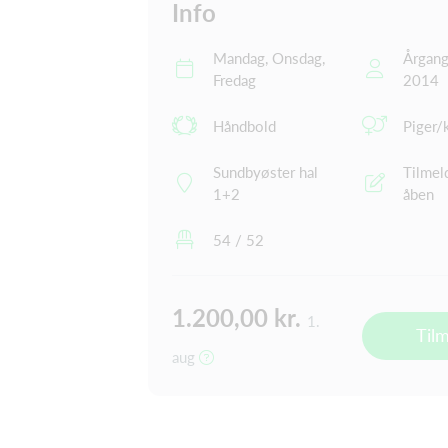
Info
Mandag, Onsdag,
Årgang
Fredag
2014
Håndbold
Piger/
Sundbyøster hal
Tilmel
1+2
åben
54 / 52
1.200,00 kr.
1.
Til
aug