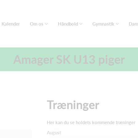
Kalender
Om os
Håndbold
Gymnastik
Dan
Amager SK U13 piger
Træninger
Her kan du se holdets kommende træninger
August