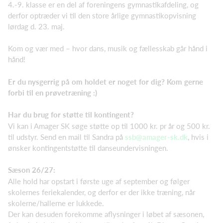
4.-9. klasse er en del af foreningens gymnastikafdeling, og
derfor optræder vi til den store årlige gymnastikopvisning
lørdag d. 23. maj.
Kom og vær med – hvor dans, musik og fællesskab går hånd i
hånd!
Er du nysgerrig på om holdet er noget for dig? Kom gerne
forbi til en prøvetræning :)
Har du brug for støtte til kontingent?
Vi kan i Amager SK søge støtte op til 1000 kr. pr år og 500 kr.
til udstyr. Send en mail til Sandra på
ssb@amager-sk.dk
, hvis i
ønsker kontingentstøtte til danseundervisningen.
Sæson 26/27:
Alle hold har opstart i første uge af september og følger
skolernes feriekalender, og derfor er der ikke træning, når
skolerne/hallerne er lukkede.
Der kan desuden forekomme aflysninger i løbet af sæsonen,