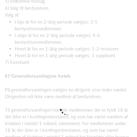
5) Indkomne forslag.
6) Valg til bestyrelsen.
Valg af:
I lige år for en 2-årig periode vælges: 3-5
bestyrelsesmedlemmer.
I ulige år for en 2-årig periode vælges: 4-6
bestyrelsesmedlemmer.
Hvert år for en 1-årig periode vælges: 1-2 revisorer.
Hvert år for en 1-årig periode vælges: 1 suppleant
7) Eventuelt
§7 Generalforsamlingens forløb
På generalforsamlingen vælges en dirigent, som leder mødet.
Dirigenten må ikke være medlem af bestyrelsen.
Til generalforsamlingen har alle medlemmer, der er fyldt 18 år,
der ikke er i kontingentrestance, og som har været medlem af
klubben i mindst 1 måned, stemmeret. For medlemmer under
18 år, der ikke er i kontingentrestance, og som har været
medlem af klubben i mindst 1 måned har forældre eller hverve