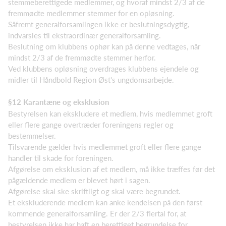
stemmeberettigede medlemmer, og hvoraf mindst 2/3 af de
fremmødte medlemmer stemmer for en opløsning.
Såfremt generalforsamlingen ikke er beslutningsdygtig,
indvarsles til ekstraordinær generalforsamling.
Beslutning om klubbens ophør kan på denne vedtages, når
mindst 2/3 af de fremmødte stemmer herfor.
Ved klubbens opløsning overdrages klubbens ejendele og
midler til Håndbold Region Øst's ungdomsarbejde.
§12 Karantæne og eksklusion
Bestyrelsen kan ekskludere et medlem, hvis medlemmet groft
eller flere gange overtræder foreningens regler og
bestemmelser.
Tilsvarende gælder hvis medlemmet groft eller flere gange
handler til skade for foreningen.
Afgørelse om eksklusion af et medlem, må ikke træffes før det
pågældende medlem er blevet hørt i sagen.
Afgørelse skal ske skriftligt og skal være begrundet.
Et ekskluderende medlem kan anke kendelsen på den først
kommende generalforsamling. Er der 2/3 flertal for, at
bestyrelsen ikke har haft en berettiget begrundelse for