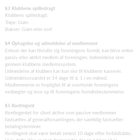
§3 Klubbens spilledragt
Klubbens spilledragt:
Trøje: Grøn
Bukser: Grøn eller sort
§4 Optagelse og udmeldelse af medlemmer
Enhver der kan tilslutte sig foreningens formål, kan blive enten
passiv eller aktivt medlem af foreningen. Indmeldelse sker
gennem klubbens medlemssystem.
Udmeldelse af klubben kan kun ske til klubbens kasserer.
Udmeldelsesvarslet er 14 dage til d. 1 i en måned.
Medlemmerne er forpligtet til at overholde foreningens
vedtægter og leve op til foreningens formålsbestemmelse.
§5 Kontingent
Kontingentet for såvel aktive som passive medlemmer
fastsættes af generalforsamlingen, der samtidig fastsætter
betalingsterminer.
Kontingent skal være betalt senest 10 dage efter forfaldsdato.
Hvis dette ikke er sket, fremsendes der én rykker. Hvis