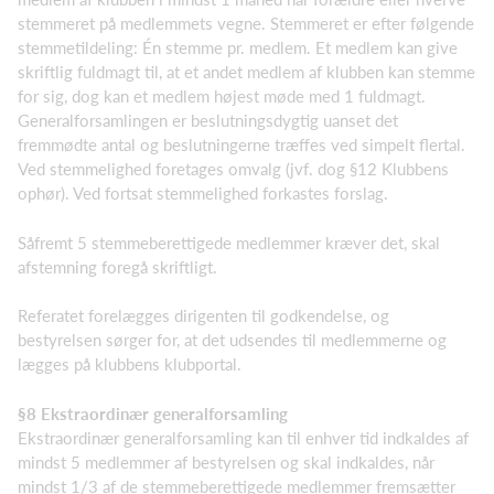
stemmeret på medlemmets vegne. Stemmeret er efter følgende
stemmetildeling: Én stemme pr. medlem. Et medlem kan give
skriftlig fuldmagt til, at et andet medlem af klubben kan stemme
for sig, dog kan et medlem højest møde med 1 fuldmagt.
Generalforsamlingen er beslutningsdygtig uanset det
fremmødte antal og beslutningerne træffes ved simpelt flertal.
Ved stemmelighed foretages omvalg (jvf. dog §12 Klubbens
ophør). Ved fortsat stemmelighed forkastes forslag.
Såfremt 5 stemmeberettigede medlemmer kræver det, skal
afstemning foregå skriftligt.
Referatet forelægges dirigenten til godkendelse, og
bestyrelsen sørger for, at det udsendes til medlemmerne og
lægges på klubbens klubportal.
§8 Ekstraordinær generalforsamling
Ekstraordinær generalforsamling kan til enhver tid indkaldes af
mindst 5 medlemmer af bestyrelsen og skal indkaldes, når
mindst 1/3 af de stemmeberettigede medlemmer fremsætter