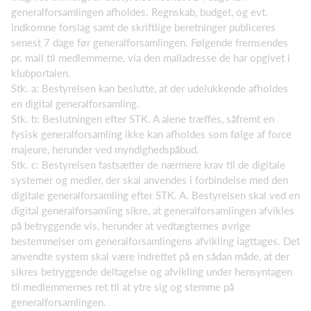
generalforsamlingen afholdes. Regnskab, budget, og evt.
indkomne forslag samt de skriftlige beretninger publiceres
senest 7 dage før generalforsamlingen. Følgende fremsendes
pr. mail til medlemmerne, via den mailadresse de har opgivet i
klubportalen.
Stk. a: Bestyrelsen kan beslutte, at der udelukkende afholdes
en digital generalforsamling.
Stk. b: Beslutningen efter STK. A alene træffes, såfremt en
fysisk generalforsamling ikke kan afholdes som følge af force
majeure, herunder ved myndighedspåbud.
Stk. c: Bestyrelsen fastsætter de nærmere krav til de digitale
systemer og medier, der skal anvendes i forbindelse med den
digitale generalforsamling efter STK. A. Bestyrelsen skal ved en
digital generalforsamling sikre, at generalforsamlingen afvikles
på betryggende vis, herunder at vedtægternes øvrige
bestemmelser om generalforsamlingens afvikling iagttages. Det
anvendte system skal være indrettet på en sådan måde, at der
sikres betryggende deltagelse og afvikling under hensyntagen
til medlemmernes ret til at ytre sig og stemme på
generalforsamlingen.