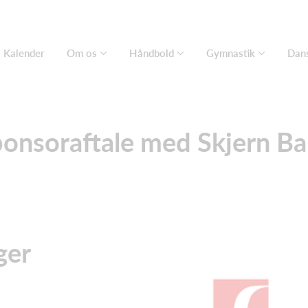
Kalender
Om os
Håndbold
Gymnastik
Dan
onsoraftale med Skjern B
ger