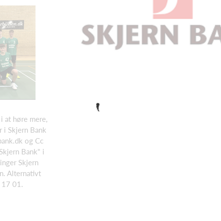
 i at høre mere,
r i Skjern Bank
bank.dk og Cc
kjern Bank" i
inger Skjern
. Alternativt
 17 01.