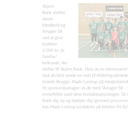
Skjern
Bank støtter
dansk
håndbold og
Amager SK
ved at give
klubben
2.000 kr. pr.
familie/
helkunde, der
skifter til Skjern Bank. Hvis du er interesseret
skal du blot sende en mail til Afdelingsdirektø
Islands Brygge, Mads Lustrup, på mlu@skjern
til sponsor@amager-sk.dk med "Amager SK - S
emnefeltet samt dine kontaktoplysninger. Så r
Bank dig op og hjælper dig igennem processen
kan Mads Lustrup kontaktes på telefon 96 82