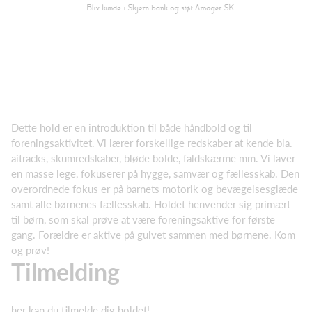
Dette hold er en introduktion til både håndbold og til
foreningsaktivitet. Vi lærer forskellige redskaber at kende bla.
aitracks, skumredskaber, bløde bolde, faldskærme mm. Vi laver
en masse lege, fokuserer på hygge, samvær og fællesskab. Den
overordnede fokus er på barnets motorik og bevægelsesglæde
samt alle børnenes fællesskab. Holdet henvender sig primært
til børn, som skal prøve at være foreningsaktive for første
gang. Forældre er aktive på gulvet sammen med børnene. Kom
og prøv!
Tilmelding
her kan du tilmelde dig holdet!