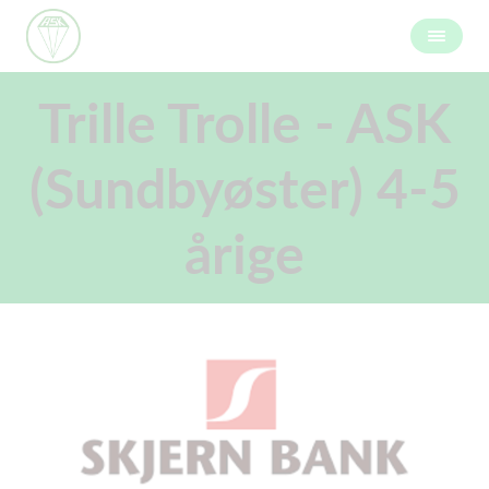
Trille Trolle - ASK
(Sundbyøster) 4-5
årige