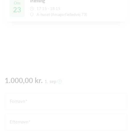
Træning
Ons
23
17:15 - 18:15
A-huset (Amagerfælledvej 73)
1.000,00 kr.
1. sep
Fornavn
Efternavn