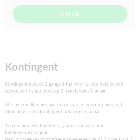
Tilmeld
Kontingent
Kontingent betales 2 gange årligt, hvor 1. rate betales ved
sæsonstart i september og 2. rate betales i januar.
Alle nye medlemmer har 7 dages gratis prøvetræning ved
tilmelding, inden kontingent opkræves via mail.
Ved indmeldelse beder vi dig om at indtaste dine
betalingsoplysninger.
Betaling trækkes først efter en prøveperiode på 7 dage fra d. 1.