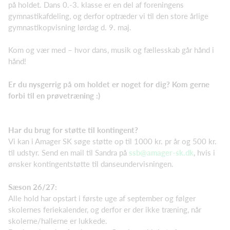
på holdet. Dans 0.-3. klasse er en del af foreningens
gymnastikafdeling, og derfor optræder vi til den store årlige
gymnastikopvisning lørdag d. 9. maj.
Kom og vær med – hvor dans, musik og fællesskab går hånd i
hånd!
Er du nysgerrig på om holdet er noget for dig? Kom gerne
forbi til en prøvetræning :)
Har du brug for støtte til kontingent?
Vi kan i Amager SK søge støtte op til 1000 kr. pr år og 500 kr.
til udstyr. Send en mail til Sandra på
ssb@amager-sk.dk
, hvis i
ønsker kontingentstøtte til danseundervisningen.
Sæson 26/27:
Alle hold har opstart i første uge af september og følger
skolernes feriekalender, og derfor er der ikke træning, når
skolerne/hallerne er lukkede.