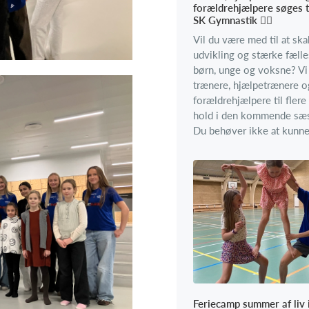
forældrehjælpere søges t
SK Gymnastik 🤸‍♂️
Vil du være med til at sk
udvikling og stærke fælle
børn, unge og voksne? Vi
trænere, hjælpetrænere o
forældrehjælpere til flere
hold i den kommende sæ
Du behøver ikke at kunne 
Feriecamp summer af liv