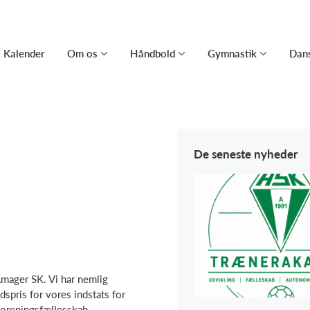
Kalender
Om os
Håndbold
Gymnastik
Dan
De seneste nyheder
 Amager SK. Vi har nemlig
spris for vores indstats for
 foreningsfællesskab.