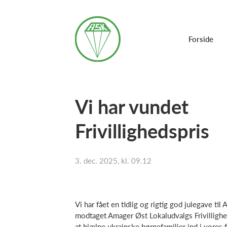
Forside
Vi har vundet
Frivillighedspris
3. dec. 2025, kl. 09.12
Vi har fået en tidlig og rigtig god julegave til
modtaget Amager Øst Lokaludvalgs Frivillighed
at hjælpe ukrainske børnefamilier ind i vores