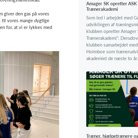
Amager SK opretter ASK
Trænerakademi
m giver den gas på vores
Som led i arbejdet med G
 til vores mange dygtige
udviklingen af træningsmi
ren for, at vi er lykkes med
klubben opretter Amager
Trænerakademi". Derudov
klubben samarbejdet med 
Holmboe som trænerudvik
akademiet de næste to år.
Træner, hjælpetrænere o