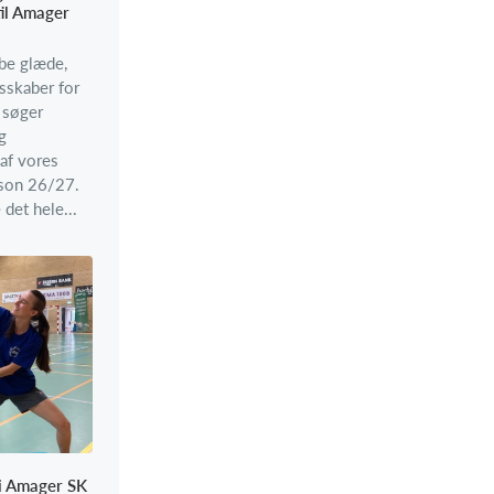
il Amager
abe glæde,
sskaber for
 søger
g
 af vores
son 26/27.
det hele...
 i Amager SK