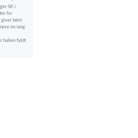
ager SK i
ter for
 giver børn
prøve en lang
 hallen fyldt