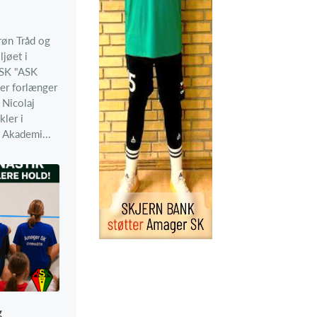
røn Tråd og
ljøet i
 SK "ASK
er forlænger
Nicolaj
ler i
 Akademi...
g