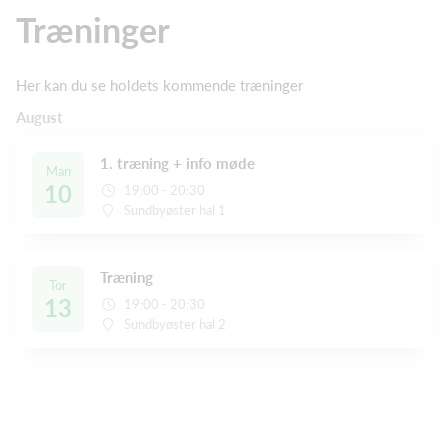
Træninger
Her kan du se holdets kommende træninger
August
1. træning + info møde
Man
10
19:00 - 20:30
Sundbyøster hal 1
Træning
Tor
13
19:00 - 20:30
Sundbyøster hal 2