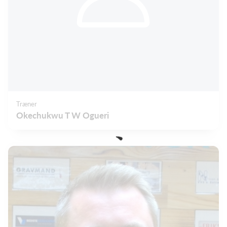
Træner
Okechukwu T W Ogueri