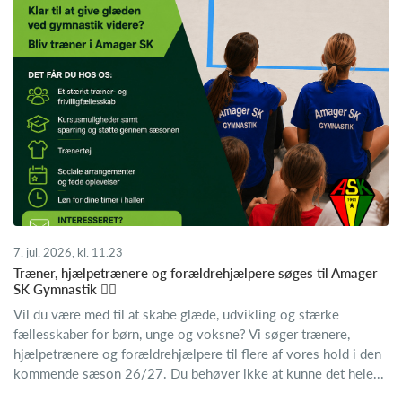
7. jul. 2026, kl. 11.23
Træner, hjælpetrænere og forældrehjælpere søges til Amager
SK Gymnastik 🤸‍♂️
Vil du være med til at skabe glæde, udvikling og stærke
fællesskaber for børn, unge og voksne? Vi søger trænere,
hjælpetrænere og forældrehjælpere til flere af vores hold i den
kommende sæson 26/27. Du behøver ikke at kunne det hele...