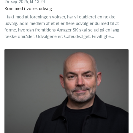
26. sep. 2025, kl. 13.24
Kom med i vores udvalg
I takt med at foreningen vokser, har vi etableret en række
udvalg. Som medlem af et eller flere udvalg er du med til at
forme, hvordan fremtidens Amager SK skal se ud på en lang
række områder. Udvalgene er: Caféudvalget, Frivillighe...