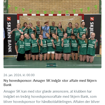
26. jan. 2026, kl. 00.00
​Ny hovedsponsor: Amager SK indgår stor aftale med Skjern
Bank
Amager SK kan med stor glæde annoncere, at klubben har
indgået en treårig hovedsponsoraftale med Skjern Bank, som
bliver hovedsponsor for håndboldafdelingen. Aftalen der bliver