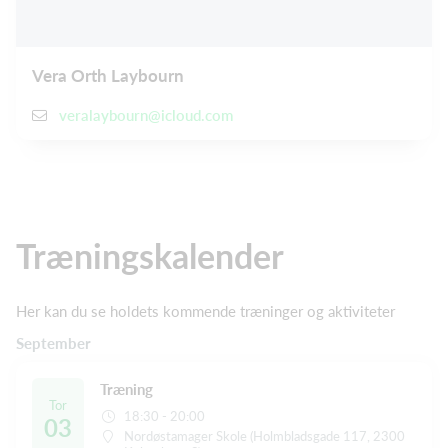
Vera Orth Laybourn
veralaybourn@icloud.com
Træningskalender
Her kan du se holdets kommende træninger og aktiviteter
September
Træning
Tor
18:30 - 20:00
03
Nordøstamager Skole (Holmbladsgade 117, 2300