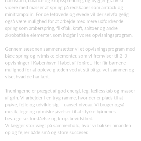
håndstand, balance og kropsspænding, og bygger gradvist
videre med masser af spring på redskaber som airtrack og
minitrampolin. For de letøvede og øvede vil der selvfølgelig
også være mulighed for at arbejde med mere udfordrende
spring som araberspring, flikflak, kraft, saltoer og andre
akrobatiske elementer, som indgår i vores opvisningsprogram.
Gennem sæsonen sammensætter vi et opvisningsprogram med
både spring og rytmiske elementer, som vi fremviser til 2-3
opvisninger i København i løbet af foråret. Her får børnene
mulighed for at opleve glæden ved at stå på gulvet sammen og
vise, hvad de har lært.
Træningerne er præget af god energi, leg, fællesskab og masser
af grin. Vi arbejder i en tryg ramme, hvor der er plads til at
prøve, fejle og udvikle sig – uanset niveau. Vi bruger også
musik, lege og rytmiske øvelser til at styrke børnenes
bevægelsesforståelse og kropsbevidsthed.
Vi lægger stor vægt på sammenhold, hvor vi bakker hinanden
op og fejrer både små og store succeser.