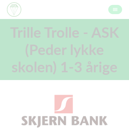
Trille Trolle - ASK
(Peder lykke
skolen) 1-3 årige