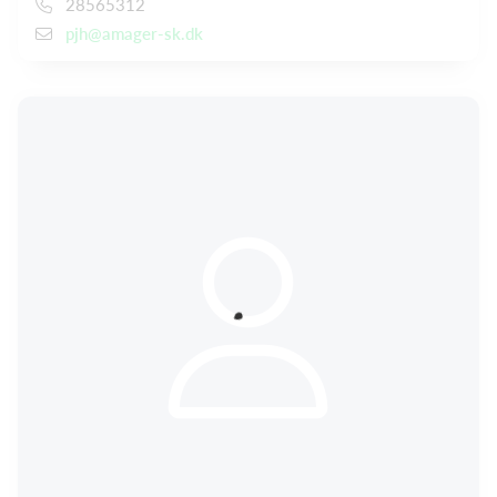
28565312
pjh@amager-sk.dk