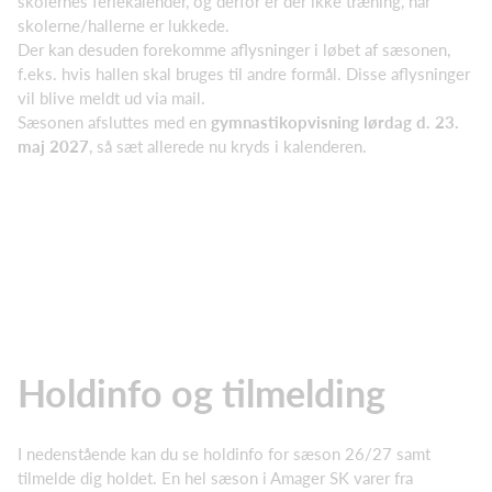
skolernes feriekalender, og derfor er der ikke træning, når
skolerne/hallerne er lukkede.
Der kan desuden forekomme aflysninger i løbet af sæsonen,
f.eks. hvis hallen skal bruges til andre formål. Disse aflysninger
vil blive meldt ud via mail.
Sæsonen afsluttes med en
gymnastikopvisning lørdag d. 23.
maj 2027
, så sæt allerede nu kryds i kalenderen.
Holdinfo og tilmelding
I nedenstående kan du se holdinfo for sæson 26/27 samt
tilmelde dig holdet. En hel sæson i Amager SK varer fra