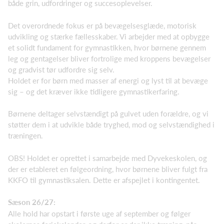
både grin, udfordringer og succesoplevelser.
Det overordnede fokus er på bevægelsesglæde, motorisk
udvikling og stærke fællesskaber. Vi arbejder med at opbygge
et solidt fundament for gymnastikken, hvor børnene gennem
leg og gentagelser bliver fortrolige med kroppens bevægelser
og gradvist tør udfordre sig selv.
Holdet er for børn med masser af energi og lyst til at bevæge
sig – og det kræver ikke tidligere gymnastikerfaring.
Børnene deltager selvstændigt på gulvet uden forældre, og vi
støtter dem i at udvikle både tryghed, mod og selvstændighed i
træningen.
OBS! Holdet er oprettet i samarbejde med Dyvekeskolen, og
der er etableret en følgeordning, hvor børnene bliver fulgt fra
KKFO til gymnastiksalen. Dette er afspejlet i kontingentet.
Sæson 26/27:
Alle hold har opstart i første uge af september og følger