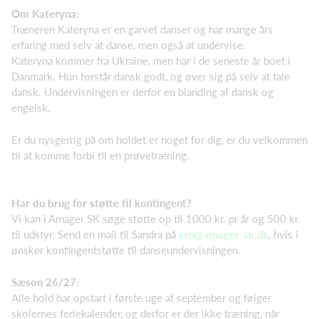
Om Kateryna:
Træneren Kateryna er en garvet danser og har mange års
erfaring med selv at danse, men også at undervise.
Kateryna kommer fra Ukraine, men har i de seneste år boet i
Danmark. Hun forstår dansk godt, og øver sig på selv at tale
dansk. Undervisningen er derfor en blanding af dansk og
engelsk.
Er du nysgerrig på om holdet er noget for dig, er du velkommen
til at komme forbi til en prøvetræning.
Har du brug for støtte til kontingent?
Vi kan i Amager SK søge støtte op til 1000 kr. pr år og 500 kr.
til udstyr. Send en mail til Sandra på
ssb@amager-sk.dk
, hvis i
ønsker kontingentstøtte til danseundervisningen.
Sæson 26/27:
Alle hold har opstart i første uge af september og følger
skolernes feriekalender, og derfor er der ikke træning, når