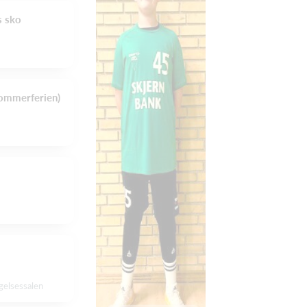
s sko
sommerferien)
gelsessalen