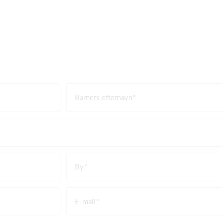
Barnets efternavn
By
E-mail