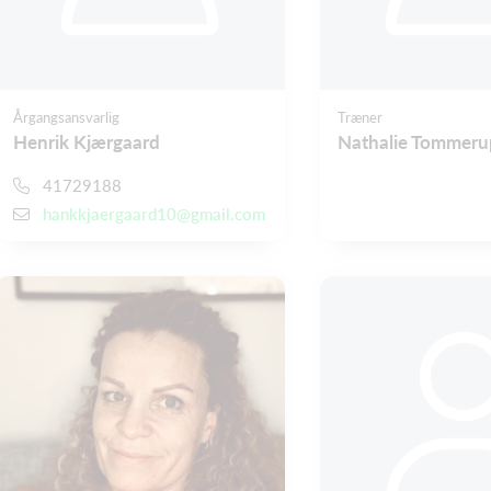
Årgangsansvarlig
Træner
Henrik Kjærgaard
Nathalie Tommeru
41729188
hankkjaergaard10@gmail.com