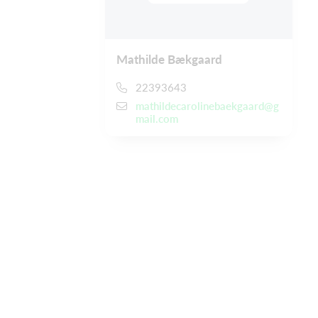
Mathilde Bækgaard
22393643
mathildecarolinebaekgaard@g
mail.com