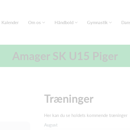
Kalender
Om os
Håndbold
Gymnastik
Dan
Amager SK U15 Piger
Træninger
Her kan du se holdets kommende træninger
August