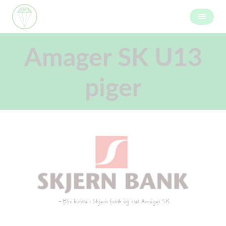
Amager SK U13
piger