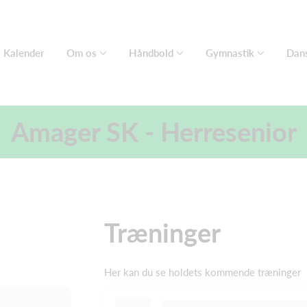
Kalender
Om os
Håndbold
Gymnastik
Dan
Amager SK - Herresenior
Træninger
Her kan du se holdets kommende træninger