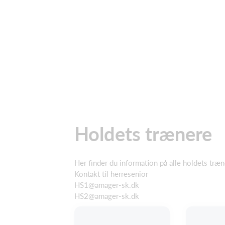
Holdets trænere
Her finder du information på alle holdets træ
Kontakt til herresenior
HS1@amager-sk.dk
HS2@amager-sk.dk