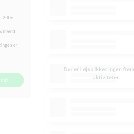
: 2006
e/mænd
dingen er
Der er i øjeblikket ingen fre
aktiviteter
meld