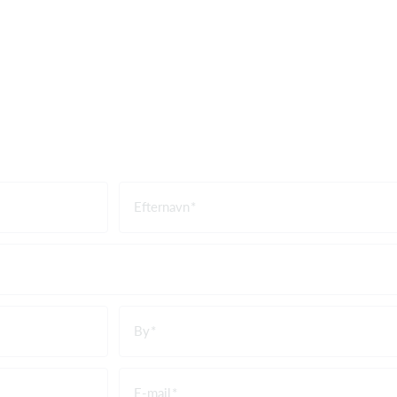
Efternavn
By
E-mail